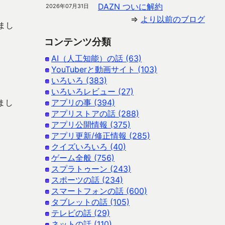
DAZN ついに解約
2026年07月31日
⇒
より以前のブログ
まし
コンテンツ分類
AI（人工知能）の話 (63)
YouTuberと動画サイト (103)
いろいろ (383)
いろいろレビュー (27)
まし
アプリの事 (394)
アプリストアの話 (288)
アプリ公開情報 (375)
アプリ更新/修正情報 (285)
クイズいろいろ (40)
ゲーム全般 (756)
スプラトゥーン (243)
スポーツの話 (234)
スマートフォンの話 (600)
タブレットの話 (105)
テレビの話 (29)
ネットの話 (110)