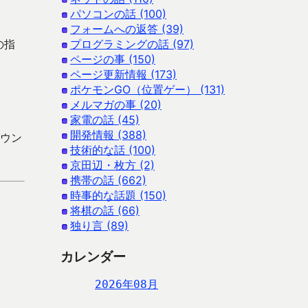
パソコンの話 (100)
フォームへの返答 (39)
の指
プログラミングの話 (97)
ページの事 (150)
ページ更新情報 (173)
ポケモンGO（位置ゲー） (131)
メルマガの事 (20)
家電の話 (45)
開発情報 (388)
ダウン
技術的な話 (100)
京田辺・枚方 (2)
携帯の話 (662)
時事的な話題 (150)
将棋の話 (66)
独り言 (89)
カレンダー
2026年08月