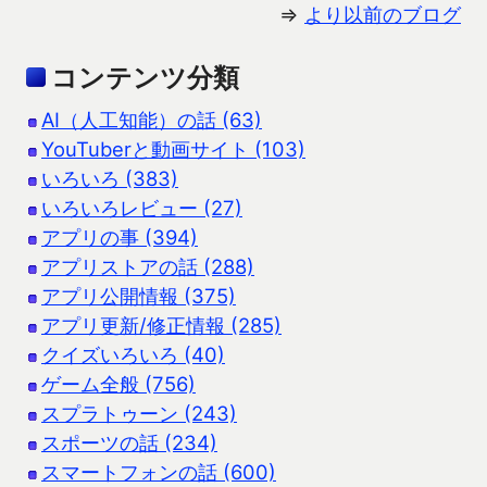
⇒
より以前のブログ
コンテンツ分類
AI（人工知能）の話 (63)
YouTuberと動画サイト (103)
いろいろ (383)
いろいろレビュー (27)
アプリの事 (394)
アプリストアの話 (288)
アプリ公開情報 (375)
アプリ更新/修正情報 (285)
クイズいろいろ (40)
ゲーム全般 (756)
スプラトゥーン (243)
スポーツの話 (234)
スマートフォンの話 (600)