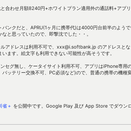
と合わせ月額8240円+ホワイトプラン適用外の通話料+アプ
ンクだと、APRU(1ヶ月に携帯代)は4000円台前半のようで
かなと思っていたので、即撃沈でした・・。
ールアドレスは利用不可で、xxx@i.softbank.jp のアドレスと
まいます。絵文字も利用できない可能性が高そうです。
ワンセグ無し、ケータイサイト利用不可、アプリはiPhone専用
バッテリー交換不可、PC必須など)ので、普通の携帯の機種
川省＋
を公開中です。Google Play 及び App Store でダウン