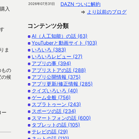
DAZN ついに解約
2026年07月31日
リ購入
⇒
より以前のブログ
コンテンツ分類
す
AI（人工知能）の話 (63)
YouTuberと動画サイト (103)
なりま
いろいろ (383)
いろいろレビュー (27)
アプリの事 (394)
のもの
アプリストアの話 (288)
変の候
アプリ公開情報 (375)
アプリ更新/修正情報 (285)
クイズいろいろ (40)
ゲーム全般 (756)
スプラトゥーン (243)
スポーツの話 (234)
ロー
スマートフォンの話 (600)
タブレットの話 (105)
テレビの話 (29)
ネットの話 (110)