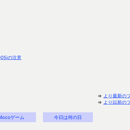
05iの注意
⇒
より最新の
⇒
より以前の
Mocoゲーム
今日は何の日