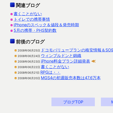
関連ブログ
書くことがない
トイレでの携帯事情
iPhoneのスペック＆値段＆発売時期
5月の携帯・PHS契約数
前後のブログ
ドコモバリュープランの格安情報＆SO9
2008年06月25日
ウィンブルドンと錦織
2008年06月24日
iPhone料金プラン詳細発表
≪
2008年06月23日
書くことがない
2008年06月22日
RPGは・・
2008年06月21日
MGS4の初週販売本数は47.6万本
2008年06月20日
ブログTOP