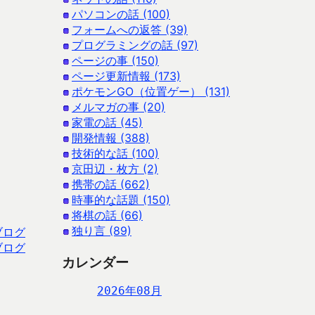
パソコンの話 (100)
フォームへの返答 (39)
プログラミングの話 (97)
ページの事 (150)
ページ更新情報 (173)
ポケモンGO（位置ゲー） (131)
メルマガの事 (20)
家電の話 (45)
開発情報 (388)
技術的な話 (100)
京田辺・枚方 (2)
携帯の話 (662)
時事的な話題 (150)
将棋の話 (66)
独り言 (89)
ブログ
ブログ
カレンダー
2026年08月