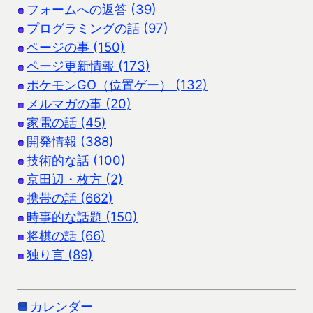
フォームへの返答 (39)
プログラミングの話 (97)
ページの事 (150)
ページ更新情報 (173)
ポケモンGO（位置ゲー） (132)
メルマガの事 (20)
家電の話 (45)
開発情報 (388)
技術的な話 (100)
京田辺・枚方 (2)
携帯の話 (662)
時事的な話題 (150)
将棋の話 (66)
独り言 (89)
カレンダー