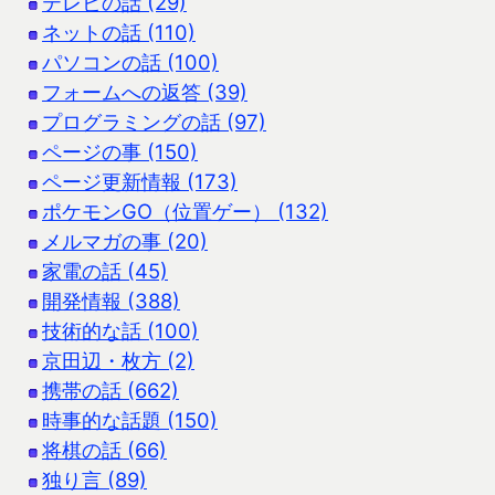
テレビの話 (29)
ネットの話 (110)
パソコンの話 (100)
フォームへの返答 (39)
プログラミングの話 (97)
ページの事 (150)
ページ更新情報 (173)
ポケモンGO（位置ゲー） (132)
メルマガの事 (20)
家電の話 (45)
開発情報 (388)
技術的な話 (100)
京田辺・枚方 (2)
携帯の話 (662)
時事的な話題 (150)
将棋の話 (66)
独り言 (89)