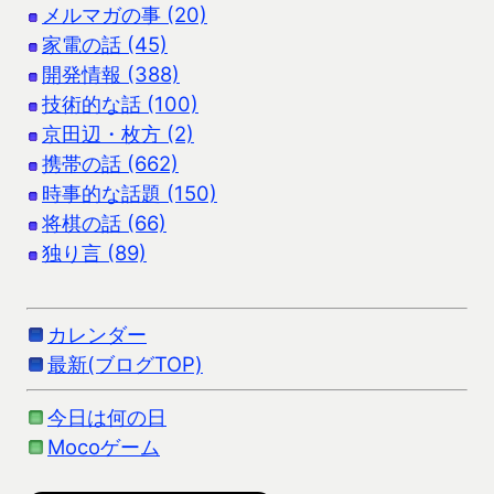
メルマガの事 (20)
家電の話 (45)
開発情報 (388)
技術的な話 (100)
京田辺・枚方 (2)
携帯の話 (662)
時事的な話題 (150)
将棋の話 (66)
独り言 (89)
カレンダー
最新(ブログTOP)
今日は何の日
Mocoゲーム