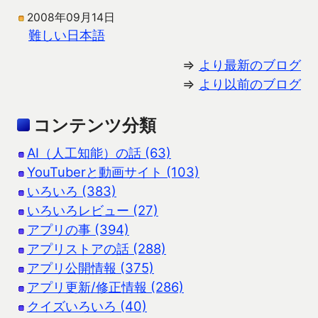
2008年09月14日
難しい日本語
⇒
より最新のブログ
⇒
より以前のブログ
コンテンツ分類
AI（人工知能）の話 (63)
YouTuberと動画サイト (103)
いろいろ (383)
いろいろレビュー (27)
アプリの事 (394)
アプリストアの話 (288)
アプリ公開情報 (375)
アプリ更新/修正情報 (286)
クイズいろいろ (40)