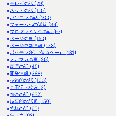
テレビの話 (29)
ネットの話 (110)
パソコンの話 (100)
フォームへの返答 (39)
プログラミングの話 (97)
ページの事 (150)
ページ更新情報 (173)
ポケモンGO（位置ゲー） (131)
メルマガの事 (20)
家電の話 (45)
開発情報 (388)
技術的な話 (100)
京田辺・枚方 (2)
携帯の話 (662)
時事的な話題 (150)
将棋の話 (66)
独り言 (89)