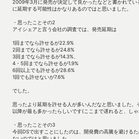
2009年3月に発売が決定して良かったなどと書かれて
に延期する可能性はかなりあるのではと思いました。
・思ったことその2
アイシェアと言う会社の調査では、発売延期は
1回までなら許せるが22.9%
2回までなら許せるが24.8%
3回までなら許せるが14.3%、
4・5回までなら許せるが1.9%
6回以上でも許せるが28.6%
1回でも許せないが7.6%
でした。
思ったより延期を許せる人が多いんだなと思いました。そ
以降が最も多かったらしいです(ここまで遅れると、しゃ
・思ったことその3
今回DSで出すことにしたのは、開発費の高騰を避ける
ないのではと思いました。