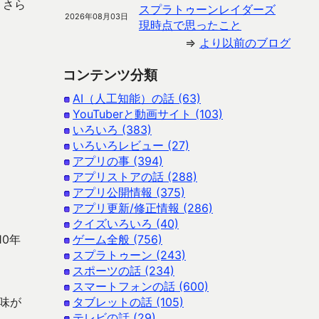
、さら
スプラトゥーンレイダーズ
2026年08月03日
現時点で思ったこと
⇒
より以前のブログ
コンテンツ分類
AI（人工知能）の話 (63)
YouTuberと動画サイト (103)
いろいろ (383)
いろいろレビュー (27)
アプリの事 (394)
アプリストアの話 (288)
アプリ公開情報 (375)
アプリ更新/修正情報 (286)
クイズいろいろ (40)
0年
ゲーム全般 (756)
スプラトゥーン (243)
スポーツの話 (234)
スマートフォンの話 (600)
味が
タブレットの話 (105)
テレビの話 (29)