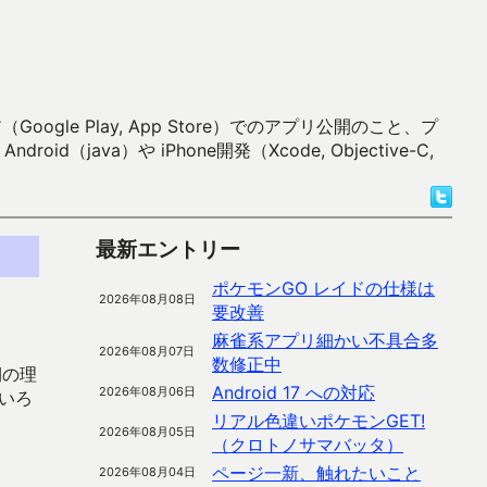
 Play, App Store）でのアプリ公開のこと、プ
）や iPhone開発（Xcode, Objective-C,
最新エントリー
ポケモンGO レイドの仕様は
2026年08月08日
要改善
麻雀系アプリ細かい不具合多
2026年08月07日
数修正中
期の理
Android 17 への対応
2026年08月06日
いろ
リアル色違いポケモンGET!
2026年08月05日
（クロトノサマバッタ）
ページ一新、触れたいこと
2026年08月04日