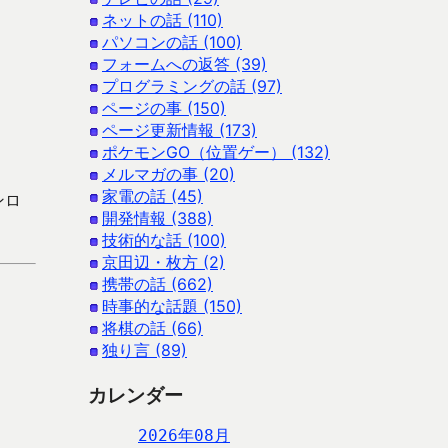
ネットの話 (110)
パソコンの話 (100)
フォームへの返答 (39)
プログラミングの話 (97)
ページの事 (150)
ページ更新情報 (173)
ポケモンGO（位置ゲー） (132)
メルマガの事 (20)
家電の話 (45)
ンロ
開発情報 (388)
技術的な話 (100)
京田辺・枚方 (2)
携帯の話 (662)
時事的な話題 (150)
将棋の話 (66)
独り言 (89)
カレンダー
2026年08月