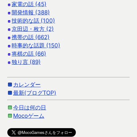
家電の話 (45)
開発情報 (388)
技術的な話 (100)
京田辺・枚方 (2)
携帯の話 (662)
時事的な話題 (150)
将棋の話 (66)
独り言 (89)
カレンダー
最新(ブログTOP)
今日は何の日
Mocoゲーム