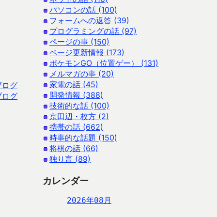
パソコンの話 (100)
フォームへの返答 (39)
プログラミングの話 (97)
ページの事 (150)
ページ更新情報 (173)
ポケモンGO（位置ゲー） (131)
メルマガの事 (20)
家電の話 (45)
ブログ
開発情報 (388)
ブログ
技術的な話 (100)
京田辺・枚方 (2)
携帯の話 (662)
時事的な話題 (150)
将棋の話 (66)
独り言 (89)
カレンダー
2026年08月