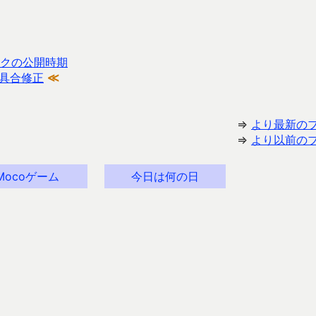
ンクの公開時期
具合修正
≪
⇒
より最新の
⇒
より以前の
Mocoゲーム
今日は何の日