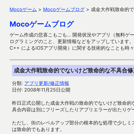
Mocoゲーム
>
Mocoゲームブログ
>
成金大作戦致命的で
Mocoゲームブログ
ゲーム作成の悲喜こもごも… 開発状況やアプリ（無料ゲーム多
ログラミングのこと、更新情報などをアップしています。ガラケー時代
C++ によるiOSアプリ開発）に関する技術的なことも時
成金大作戦致命的でないけど致命的な不具合修
分類:
アプリ更新/修正情報
日付: 2008年11月25日公開
昨日正式公開した成金大作戦の致命的でないけど致命的な
具合内容は別にフリーズしたりアプリエラーが出たりゲ
ただし、街のレベルアップ部分の根本的な処理で少しミ
は致命的でもあります。