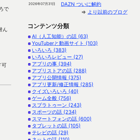
DAZN ついに解約
2026年07月31日
ろで
⇒
より以前のブログ
コンテンツ分類
潜ん
AI（人工知能）の話 (63)
YouTuberと動画サイト (103)
いろいろ (383)
いろいろレビュー (27)
アプリの事 (394)
ド可
アプリストアの話 (288)
アプリ公開情報 (375)
アプリ更新/修正情報 (285)
クイズいろいろ (40)
ゲーム全般 (756)
スプラトゥーン (243)
スポーツの話 (234)
スマートフォンの話 (600)
タブレットの話 (105)
テレビの話 (29)
ネットの話 (110)