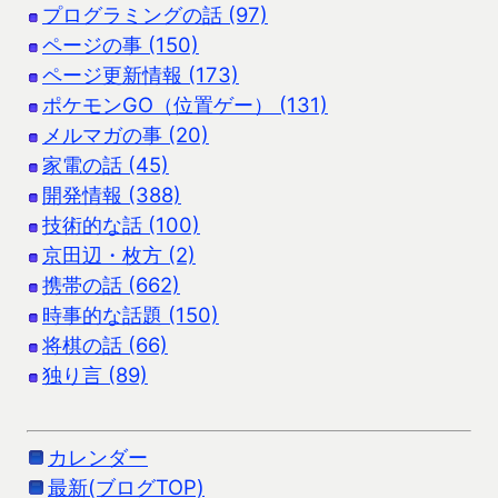
プログラミングの話 (97)
ページの事 (150)
ページ更新情報 (173)
ポケモンGO（位置ゲー） (131)
メルマガの事 (20)
家電の話 (45)
開発情報 (388)
技術的な話 (100)
京田辺・枚方 (2)
携帯の話 (662)
時事的な話題 (150)
将棋の話 (66)
独り言 (89)
カレンダー
最新(ブログTOP)