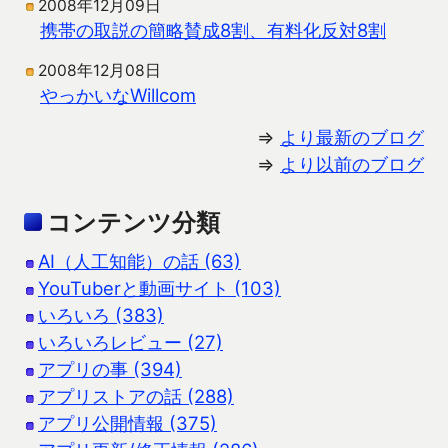
2008年12月09日
携帯の取説の簡略賛成8割、有料化反対8割
2008年12月08日
やっかいなWillcom
⇒
より最新のブログ
⇒
より以前のブログ
コンテンツ分類
AI（人工知能）の話 (63)
YouTuberと動画サイト (103)
いろいろ (383)
いろいろレビュー (27)
アプリの事 (394)
アプリストアの話 (288)
アプリ公開情報 (375)