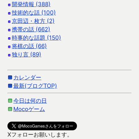
開発情報 (388)
技術的な話 (100)
京田辺・枚方 (2)
携帯の話 (662)
時事的な話題 (150)
将棋の話 (66)
独り言 (89)
カレンダー
最新(ブログTOP)
今日は何の日
Mocoゲーム
Xフォローお願いします。