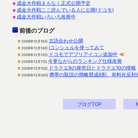
成金大作戦まもなく正式公開予定
成金大作戦ここ読んでいる人に公開(ドコモ)
成金大作戦いろいろ改善中
前後のブログ
古語合わせ公開
2008年12月16日
iコンシェルを使ってみて
2008年12月14日
ドコモでアプリアイコン追加中
≪
2008年12月13日
今更ながらのランキング仕様改善
2008年12月11日
ドラクエ9の発売日とドラクエ10の情報
2008年12月10日
携帯の取説の簡略賛成8割、有料化反対
2008年12月09日
ブログTOP