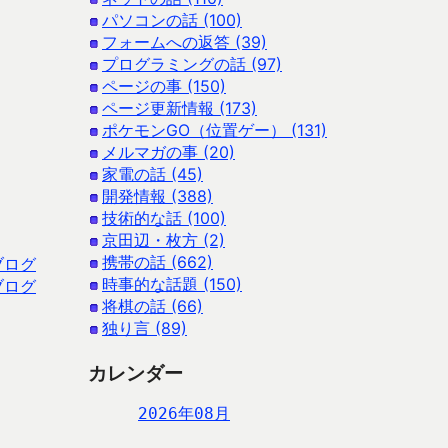
パソコンの話 (100)
フォームへの返答 (39)
プログラミングの話 (97)
ページの事 (150)
ページ更新情報 (173)
ポケモンGO（位置ゲー） (131)
メルマガの事 (20)
家電の話 (45)
開発情報 (388)
技術的な話 (100)
京田辺・枚方 (2)
携帯の話 (662)
ブログ
時事的な話題 (150)
ブログ
将棋の話 (66)
独り言 (89)
カレンダー
2026年08月