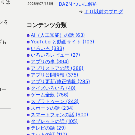
よりは
DAZN ついに解約
2026年07月31日
⇒
より以前のブログ
ンを
コンテンツ分類
AI（人工知能）の話 (63)
ズも
YouTuberと動画サイト (103)
いろいろ (383)
いろいろレビュー (27)
アプリの事 (394)
アプリストアの話 (288)
アプリ公開情報 (375)
アプリ更新/修正情報 (285)
クイズいろいろ (40)
ロー
ゲーム全般 (756)
スプラトゥーン (243)
スポーツの話 (234)
スマートフォンの話 (600)
タブレットの話 (105)
テレビの話 (29)
ネットの話 (110)