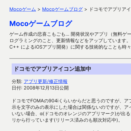
Mocoゲーム
>
Mocoゲームブログ
>
ドコモでアプリアイ
Mocoゲームブログ
ゲーム作成の悲喜こもごも… 開発状況やアプリ（無料ゲーム多
ログラミングのこと、更新情報などをアップしています。ガラケー時代
C++ によるiOSアプリ開発）に関する技術的なことも時
ドコモでアプリアイコン追加中
分類:
アプリ更新/修正情報
日付: 2008年12月13日公開
ドコモでFOMAの904iくらいからだと思うのですが
示を文字のみの表示にした場合は関係ないのですが、ア
いない場合、α(ドコモのオレンジのアプリマーク)が出
リから行っています(リリース済みのも順次対応中)。