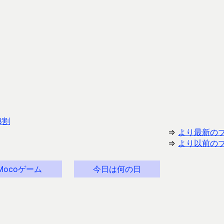
8割
⇒
より最新の
⇒
より以前の
Mocoゲーム
今日は何の日