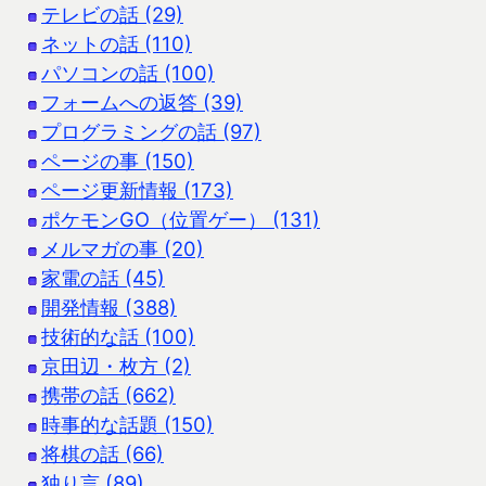
テレビの話 (29)
ネットの話 (110)
パソコンの話 (100)
フォームへの返答 (39)
プログラミングの話 (97)
ページの事 (150)
ページ更新情報 (173)
ポケモンGO（位置ゲー） (131)
メルマガの事 (20)
家電の話 (45)
開発情報 (388)
技術的な話 (100)
京田辺・枚方 (2)
携帯の話 (662)
時事的な話題 (150)
将棋の話 (66)
独り言 (89)