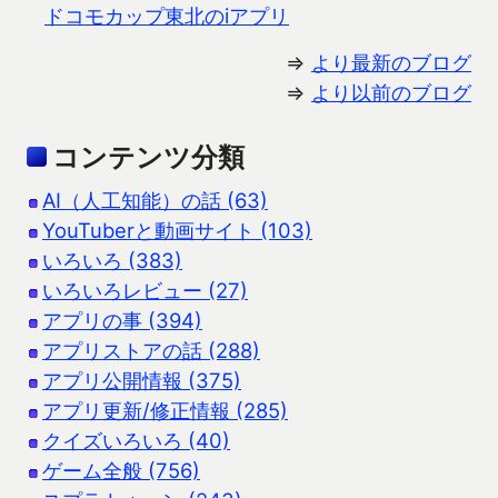
ドコモカップ東北のiアプリ
⇒
より最新のブログ
⇒
より以前のブログ
コンテンツ分類
AI（人工知能）の話 (63)
YouTuberと動画サイト (103)
いろいろ (383)
いろいろレビュー (27)
アプリの事 (394)
アプリストアの話 (288)
アプリ公開情報 (375)
アプリ更新/修正情報 (285)
クイズいろいろ (40)
ゲーム全般 (756)