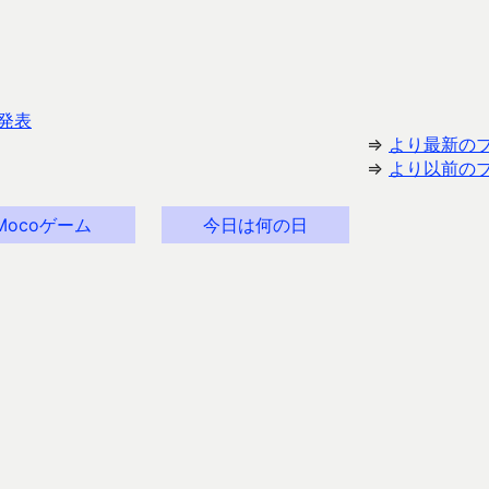
発表
⇒
より最新の
⇒
より以前の
Mocoゲーム
今日は何の日