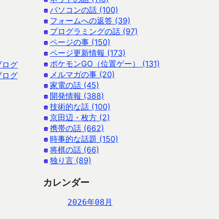
パソコンの話 (100)
フォームへの返答 (39)
プログラミングの話 (97)
ページの事 (150)
ページ更新情報 (173)
ポケモンGO（位置ゲー） (131)
ブログ
メルマガの事 (20)
ブログ
家電の話 (45)
開発情報 (388)
技術的な話 (100)
京田辺・枚方 (2)
携帯の話 (662)
時事的な話題 (150)
将棋の話 (66)
独り言 (89)
カレンダー
2026年08月