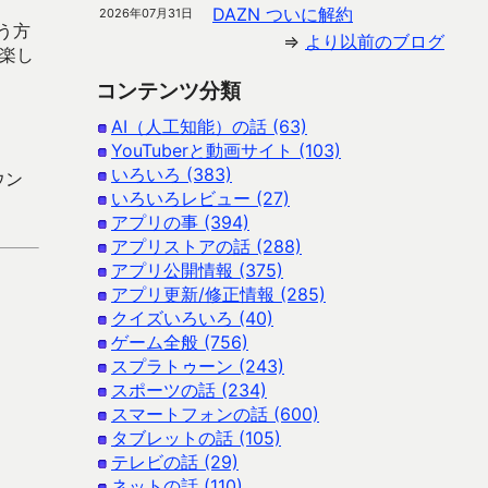
DAZN ついに解約
2026年07月31日
う方
⇒
より以前のブログ
楽し
コンテンツ分類
AI（人工知能）の話 (63)
YouTuberと動画サイト (103)
いろいろ (383)
ウン
いろいろレビュー (27)
アプリの事 (394)
アプリストアの話 (288)
アプリ公開情報 (375)
アプリ更新/修正情報 (285)
クイズいろいろ (40)
ゲーム全般 (756)
スプラトゥーン (243)
スポーツの話 (234)
スマートフォンの話 (600)
タブレットの話 (105)
テレビの話 (29)
ネットの話 (110)