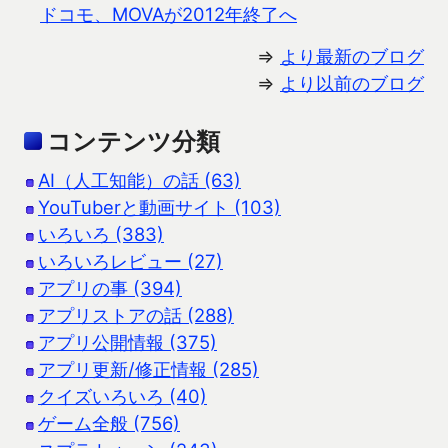
ドコモ、MOVAが2012年終了へ
⇒
より最新のブログ
⇒
より以前のブログ
コンテンツ分類
AI（人工知能）の話 (63)
YouTuberと動画サイト (103)
いろいろ (383)
いろいろレビュー (27)
アプリの事 (394)
アプリストアの話 (288)
アプリ公開情報 (375)
アプリ更新/修正情報 (285)
クイズいろいろ (40)
ゲーム全般 (756)