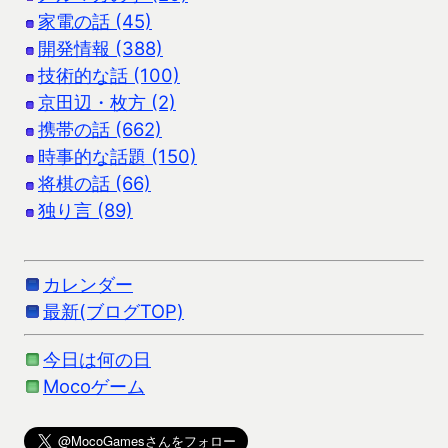
家電の話 (45)
開発情報 (388)
技術的な話 (100)
京田辺・枚方 (2)
携帯の話 (662)
時事的な話題 (150)
将棋の話 (66)
独り言 (89)
カレンダー
最新(ブログTOP)
今日は何の日
Mocoゲーム