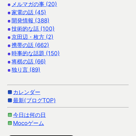
メルマガの事 (20)
家電の話 (45)
開発情報 (388)
技術的な話 (100)
京田辺・枚方 (2)
携帯の話 (662)
時事的な話題 (150)
将棋の話 (66)
独り言 (89)
カレンダー
最新(ブログTOP)
今日は何の日
Mocoゲーム