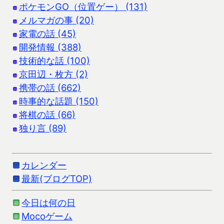
ポケモンGO（位置ゲー） (131)
メルマガの事 (20)
家電の話 (45)
開発情報 (388)
技術的な話 (100)
京田辺・枚方 (2)
携帯の話 (662)
時事的な話題 (150)
将棋の話 (66)
独り言 (89)
カレンダー
最新(ブログTOP)
今日は何の日
Mocoゲーム