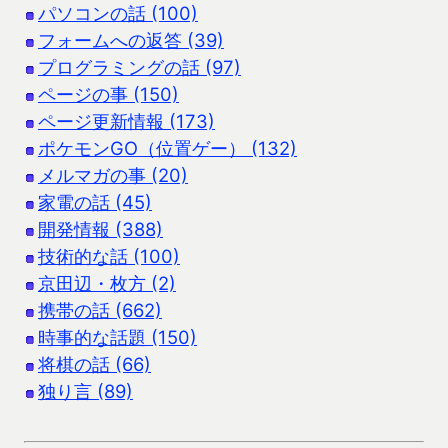
パソコンの話 (100)
フォームへの返答 (39)
プログラミングの話 (97)
ページの事 (150)
ページ更新情報 (173)
ポケモンGO（位置ゲー） (132)
メルマガの事 (20)
家電の話 (45)
開発情報 (388)
技術的な話 (100)
京田辺・枚方 (2)
携帯の話 (662)
時事的な話題 (150)
将棋の話 (66)
独り言 (89)