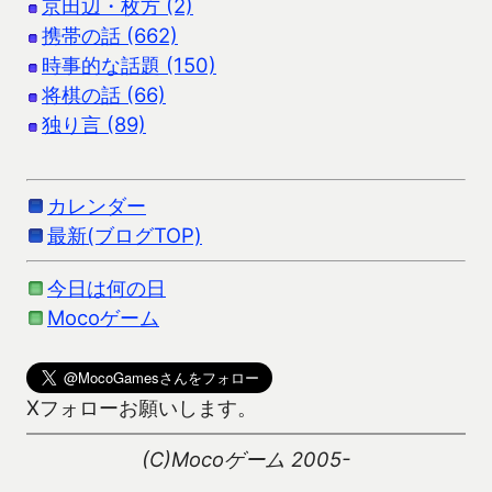
京田辺・枚方 (2)
携帯の話 (662)
時事的な話題 (150)
将棋の話 (66)
独り言 (89)
カレンダー
最新(ブログTOP)
今日は何の日
Mocoゲーム
Xフォローお願いします。
(C)Mocoゲーム 2005-