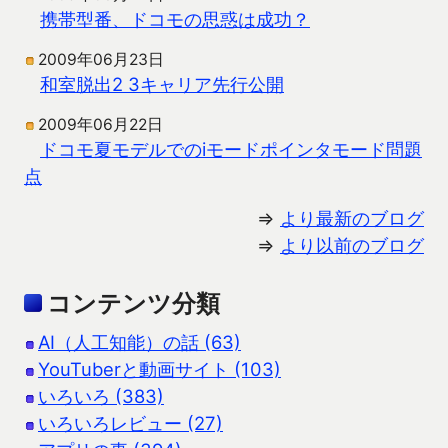
携帯型番、ドコモの思惑は成功？
2009年06月23日
和室脱出2 3キャリア先行公開
2009年06月22日
ドコモ夏モデルでのiモードポインタモード問題
点
⇒
より最新のブログ
⇒
より以前のブログ
コンテンツ分類
AI（人工知能）の話 (63)
YouTuberと動画サイト (103)
いろいろ (383)
いろいろレビュー (27)