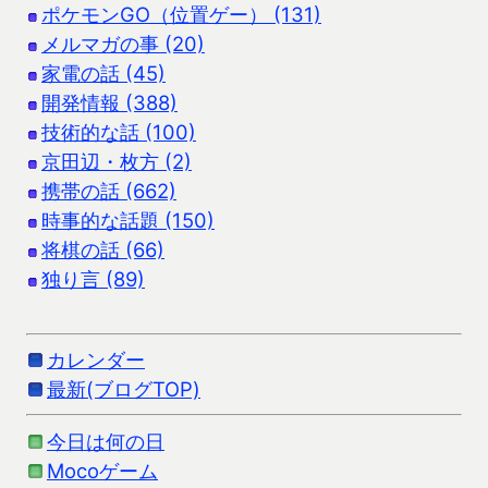
ポケモンGO（位置ゲー） (131)
メルマガの事 (20)
家電の話 (45)
開発情報 (388)
技術的な話 (100)
京田辺・枚方 (2)
携帯の話 (662)
時事的な話題 (150)
将棋の話 (66)
独り言 (89)
カレンダー
最新(ブログTOP)
今日は何の日
Mocoゲーム