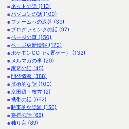
ネットの話 (110)
パソコンの話 (100)
フォームへの返答 (39)
プログラミングの話 (97)
ページの事 (150)
ページ更新情報 (173)
ポケモンGO（位置ゲー） (132)
メルマガの事 (20)
家電の話 (45)
開発情報 (388)
技術的な話 (100)
京田辺・枚方 (2)
携帯の話 (662)
時事的な話題 (150)
将棋の話 (66)
独り言 (89)