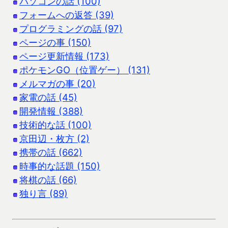
パソコンの話 (100)
フォームへの返答 (39)
プログラミングの話 (97)
ページの事 (150)
ページ更新情報 (173)
ポケモンGO（位置ゲー） (131)
メルマガの事 (20)
家電の話 (45)
開発情報 (388)
技術的な話 (100)
京田辺・枚方 (2)
携帯の話 (662)
時事的な話題 (150)
将棋の話 (66)
独り言 (89)