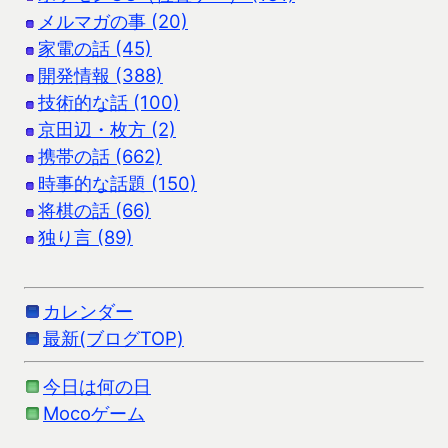
メルマガの事 (20)
家電の話 (45)
開発情報 (388)
技術的な話 (100)
京田辺・枚方 (2)
携帯の話 (662)
時事的な話題 (150)
将棋の話 (66)
独り言 (89)
カレンダー
最新(ブログTOP)
今日は何の日
Mocoゲーム