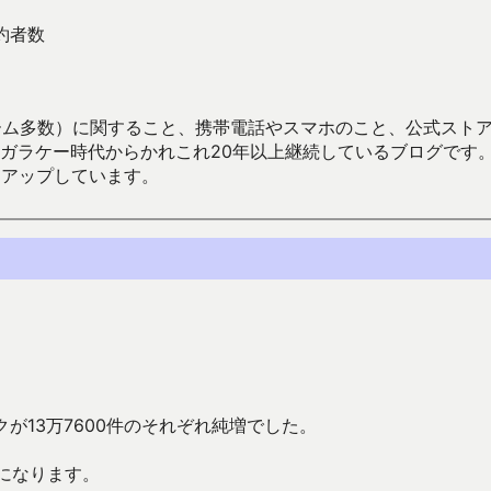
約者数
数）に関すること、携帯電話やスマホのこと、公式ストア（Google
からかれこれ20年以上継続しているブログです。Android（java
々アップしています。
ンクが13万7600件のそれぞれ純増でした。
になります。