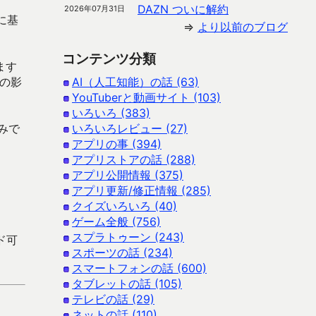
DAZN ついに解約
2026年07月31日
に基
⇒
より以前のブログ
コンテンツ分類
ます
の影
AI（人工知能）の話 (63)
YouTuberと動画サイト (103)
いろいろ (383)
みで
いろいろレビュー (27)
アプリの事 (394)
アプリストアの話 (288)
アプリ公開情報 (375)
アプリ更新/修正情報 (285)
クイズいろいろ (40)
ゲーム全般 (756)
スプラトゥーン (243)
ード可
スポーツの話 (234)
スマートフォンの話 (600)
タブレットの話 (105)
テレビの話 (29)
ネットの話 (110)