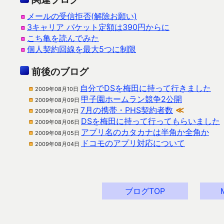
メールの受信拒否(解除お願い)
3キャリア パケット定額は390円からに
こち亀を読んでみた
個人契約回線を最大5つに制限
前後のブログ
自分でDSを梅田に持って行きました
2009年08月10日
甲子園ホームラン競争2公開
2009年08月09日
7月の携帯・PHS契約者数
≪
2009年08月07日
DSを梅田に持って行ってもらいました
2009年08月06日
アプリ名のカタカナは半角か全角か
2009年08月05日
ドコモのアプリ対応について
2009年08月04日
ブログTOP