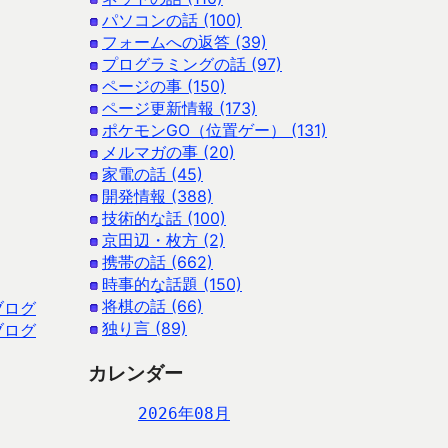
パソコンの話 (100)
フォームへの返答 (39)
プログラミングの話 (97)
ページの事 (150)
ページ更新情報 (173)
ポケモンGO（位置ゲー） (131)
メルマガの事 (20)
家電の話 (45)
開発情報 (388)
技術的な話 (100)
京田辺・枚方 (2)
携帯の話 (662)
時事的な話題 (150)
将棋の話 (66)
ブログ
独り言 (89)
ブログ
カレンダー
2026年08月