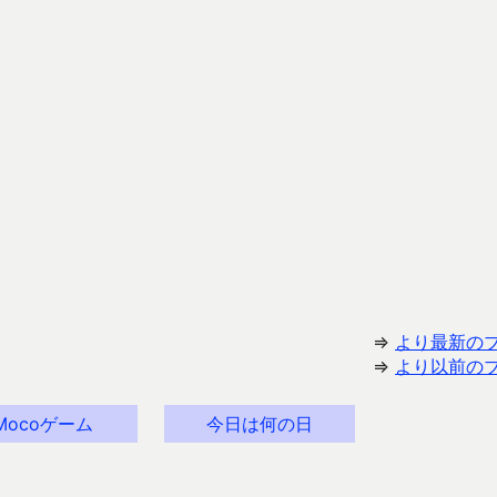
⇒
より最新の
⇒
より以前の
Mocoゲーム
今日は何の日