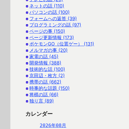
ネットの話 (110)
パソコンの話 (100)
フォームへの返答 (39)
プログラミングの話 (97)
ページの事 (150)
ページ更新情報 (173)
ポケモンGO（位置ゲー） (131)
メルマガの事 (20)
家電の話 (45)
開発情報 (388)
技術的な話 (100)
京田辺・枚方 (2)
携帯の話 (662)
時事的な話題 (150)
将棋の話 (66)
独り言 (89)
カレンダー
2026年08月