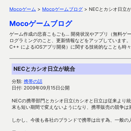
Mocoゲーム
>
Mocoゲームブログ
>
NECとカシオ日立
Mocoゲームブログ
ゲーム作成の悲喜こもごも… 開発状況やアプリ（無料ゲーム多
ログラミングのこと、更新情報などをアップしています。ガラケー時代
C++ によるiOSアプリ開発）に関する技術的なことも時
NECとカシオ日立が統合
分類:
携帯の話
日付: 2009年09月15日公開
NECの携帯部門とカシオ日立(カシオと日立は従来より
末も短い期間で変えないようになり、携帯販売の競争は
しかし、今後も各社のブランドで携帯は出す為、一般の