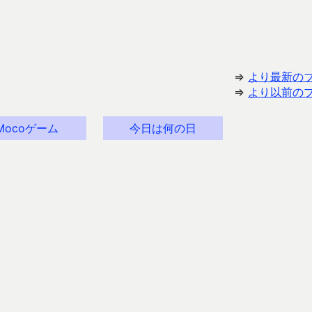
⇒
より最新の
⇒
より以前の
Mocoゲーム
今日は何の日