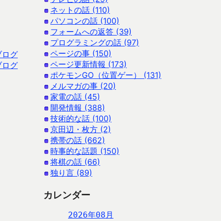
ネットの話 (110)
パソコンの話 (100)
フォームへの返答 (39)
プログラミングの話 (97)
ページの事 (150)
ブログ
ページ更新情報 (173)
ブログ
ポケモンGO（位置ゲー） (131)
メルマガの事 (20)
家電の話 (45)
開発情報 (388)
技術的な話 (100)
京田辺・枚方 (2)
携帯の話 (662)
時事的な話題 (150)
将棋の話 (66)
独り言 (89)
カレンダー
2026年08月