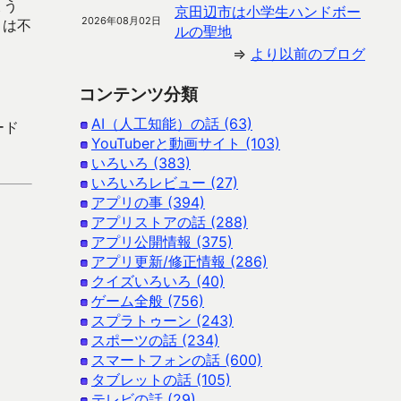
ょう
京田辺市は小学生ハンドボー
2026年08月02日
トは不
ルの聖地
⇒
より以前のブログ
コンテンツ分類
AI（人工知能）の話 (63)
ード
YouTuberと動画サイト (103)
いろいろ (383)
いろいろレビュー (27)
アプリの事 (394)
アプリストアの話 (288)
アプリ公開情報 (375)
アプリ更新/修正情報 (286)
クイズいろいろ (40)
ゲーム全般 (756)
スプラトゥーン (243)
スポーツの話 (234)
スマートフォンの話 (600)
タブレットの話 (105)
テレビの話 (29)