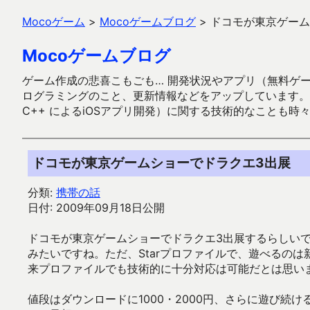
Mocoゲーム
>
Mocoゲームブログ
>
ドコモが東京ゲーム
Mocoゲームブログ
ゲーム作成の悲喜こもごも… 開発状況やアプリ（無料ゲーム多
ログラミングのこと、更新情報などをアップしています。ガラケー時代
C++ によるiOSアプリ開発）に関する技術的なことも時
ドコモが東京ゲームショーでドラクエ3出展
分類:
携帯の話
日付: 2009年09月18日公開
ドコモが東京ゲームショーでドラクエ3出展するらしい
みたいですね。ただ、Starプロファイルで、遊べるのは新
来プロファイルでも技術的に十分対応は可能だとは思いま
値段はダウンロードに1000・2000円、さらに遊び続