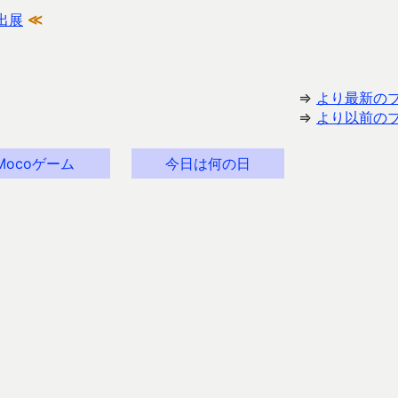
出展
≪
⇒
より最新の
⇒
より以前の
Mocoゲーム
今日は何の日