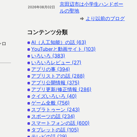
京田辺市は小学生ハンドボー
2026年08月02日
ルの聖地
⇒
より以前のブログ
コンテンツ分類
AI（人工知能）の話 (63)
ンロ
YouTuberと動画サイト (103)
いろいろ (383)
いろいろレビュー (27)
アプリの事 (394)
アプリストアの話 (288)
アプリ公開情報 (375)
アプリ更新/修正情報 (286)
クイズいろいろ (40)
ゲーム全般 (756)
スプラトゥーン (243)
スポーツの話 (234)
スマートフォンの話 (600)
タブレットの話 (105)
テレビの話 (29)