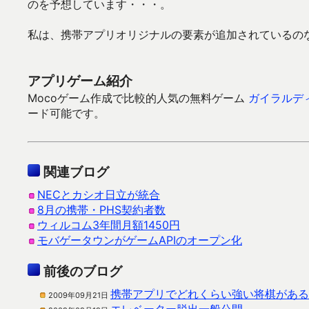
のを予想しています・・・。
私は、携帯アプリオリジナルの要素が追加されているの
アプリゲーム紹介
Mocoゲーム作成で比較的人気の無料ゲーム
ガイラルデ
ード可能です。
関連ブログ
NECとカシオ日立が統合
8月の携帯・PHS契約者数
ウィルコム3年間月額1450円
モバゲータウンがゲームAPIのオープン化
前後のブログ
携帯アプリでどれくらい強い将棋がある
2009年09月21日