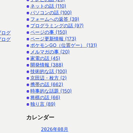
ネットの話 (110)
パソコンの話 (100)
フォームへの返答 (39)
プログラミングの話 (97)
ページの事 (150)
ブログ
ページ更新情報 (173)
ブログ
ポケモンGO（位置ゲー） (131)
メルマガの事 (20)
家電の話 (45)
開発情報 (388)
技術的な話 (100)
京田辺・枚方 (2)
携帯の話 (662)
時事的な話題 (150)
将棋の話 (66)
独り言 (89)
カレンダー
2026年08月