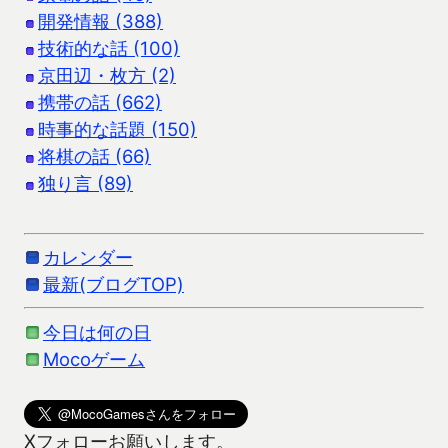
開発情報 (388)
技術的な話 (100)
京田辺・枚方 (2)
携帯の話 (662)
時事的な話題 (150)
将棋の話 (66)
独り言 (89)
カレンダー
最新(ブログTOP)
今日は何の日
Mocoゲーム
Xフォローお願いします。