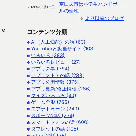
京田辺市は小学生ハンドボー
2026年08月02日
ルの聖地
⇒
より以前のブログ
re
コンテンツ分類
AI（人工知能）の話 (63)
YouTuberと動画サイト (103)
いろいろ (383)
いろいろレビュー (27)
アプリの事 (394)
アプリストアの話 (288)
アプリ公開情報 (375)
アプリ更新/修正情報 (286)
クイズいろいろ (40)
ゲーム全般 (756)
スプラトゥーン (243)
スポーツの話 (234)
スマートフォンの話 (600)
タブレットの話 (105)
テレビの話 (29)