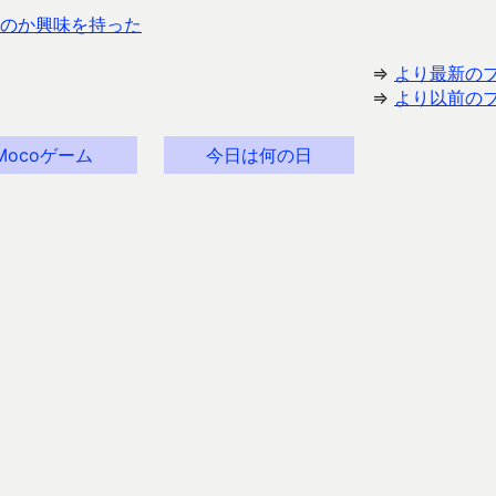
のか興味を持った
⇒
より最新の
⇒
より以前の
Mocoゲーム
今日は何の日