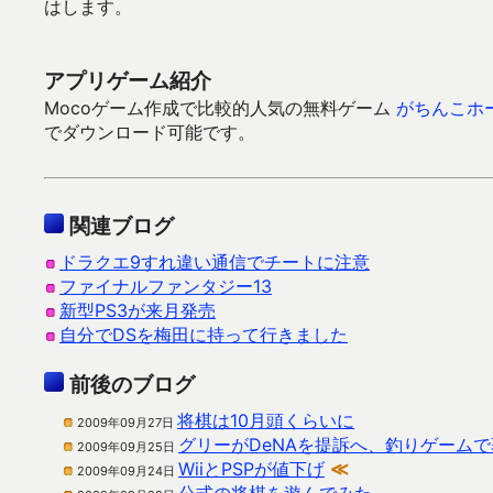
はします。
アプリゲーム紹介
Mocoゲーム作成で比較的人気の無料ゲーム
がちんこホ
でダウンロード可能です。
関連ブログ
ドラクエ9すれ違い通信でチートに注意
ファイナルファンタジー13
新型PS3が来月発売
自分でDSを梅田に持って行きました
前後のブログ
将棋は10月頭くらいに
2009年09月27日
グリーがDeNAを提訴へ、釣りゲーム
2009年09月25日
WiiとPSPが値下げ
≪
2009年09月24日