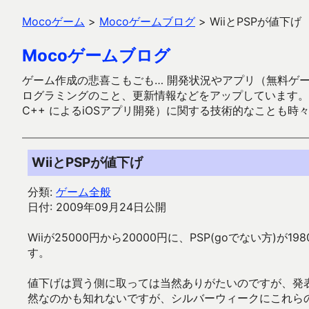
Mocoゲーム
>
Mocoゲームブログ
>
WiiとPSPが値下げ
Mocoゲームブログ
ゲーム作成の悲喜こもごも… 開発状況やアプリ（無料ゲーム多
ログラミングのこと、更新情報などをアップしています。ガラケー時代
C++ によるiOSアプリ開発）に関する技術的なことも時
WiiとPSPが値下げ
分類:
ゲーム全般
日付: 2009年09月24日公開
Wiiが25000円から20000円に、PSP(goでない方)が
す。
値下げは買う側に取っては当然ありがたいのですが、発
然なのかも知れないですが、シルバーウィークにこれら