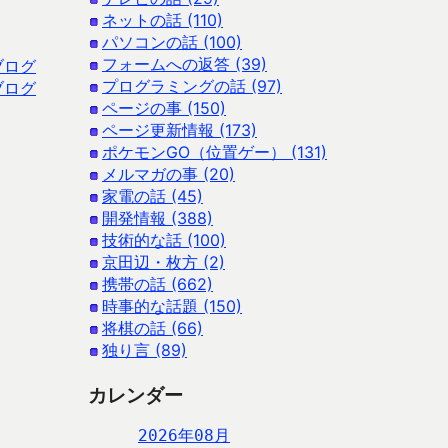
ネットの話 (110)
パソコンの話 (100)
フォームへの返答 (39)
ブログ
プログラミングの話 (97)
ブログ
ページの事 (150)
ページ更新情報 (173)
ポケモンGO（位置ゲー） (131)
メルマガの事 (20)
家電の話 (45)
開発情報 (388)
技術的な話 (100)
京田辺・枚方 (2)
携帯の話 (662)
時事的な話題 (150)
将棋の話 (66)
独り言 (89)
カレンダー
2026年08月