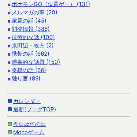
ポケモンGO（位置ゲー） (131)
メルマガの事 (20)
家電の話 (45)
開発情報 (388)
技術的な話 (100)
京田辺・枚方 (2)
携帯の話 (662)
時事的な話題 (150)
将棋の話 (66)
独り言 (89)
カレンダー
最新(ブログTOP)
今日は何の日
Mocoゲーム