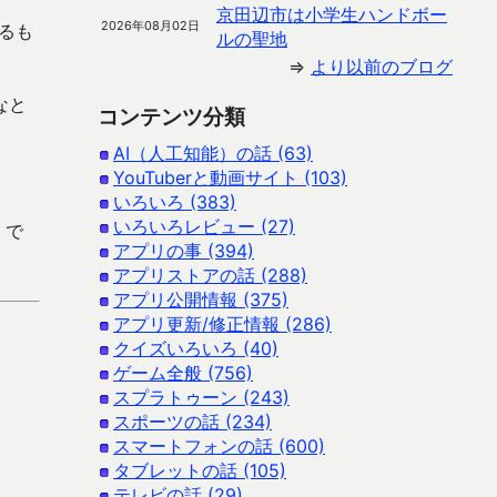
京田辺市は小学生ハンドボー
2026年08月02日
るも
ルの聖地
⇒
より以前のブログ
なと
コンテンツ分類
AI（人工知能）の話 (63)
YouTuberと動画サイト (103)
いろいろ (383)
いろいろレビュー (27)
 で
アプリの事 (394)
アプリストアの話 (288)
アプリ公開情報 (375)
アプリ更新/修正情報 (286)
クイズいろいろ (40)
ゲーム全般 (756)
スプラトゥーン (243)
スポーツの話 (234)
スマートフォンの話 (600)
タブレットの話 (105)
テレビの話 (29)