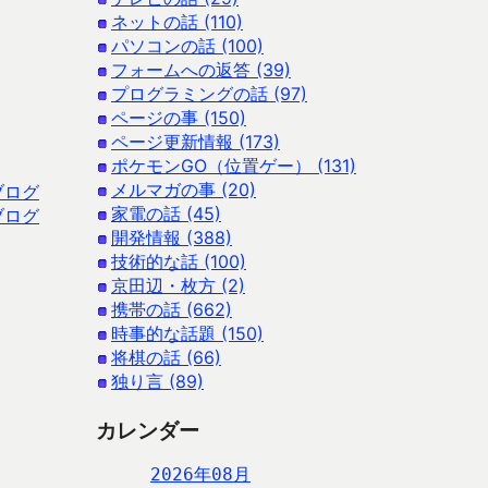
ネットの話 (110)
パソコンの話 (100)
フォームへの返答 (39)
プログラミングの話 (97)
ページの事 (150)
ページ更新情報 (173)
ポケモンGO（位置ゲー） (131)
メルマガの事 (20)
ブログ
家電の話 (45)
ブログ
開発情報 (388)
技術的な話 (100)
京田辺・枚方 (2)
携帯の話 (662)
時事的な話題 (150)
将棋の話 (66)
独り言 (89)
カレンダー
2026年08月