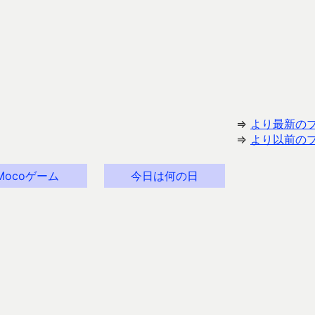
⇒
より最新の
⇒
より以前の
Mocoゲーム
今日は何の日