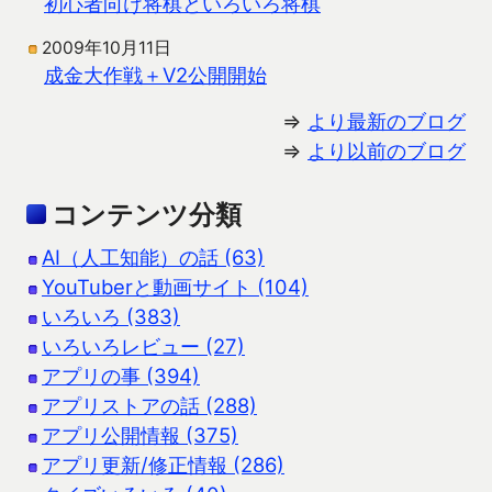
初心者向け将棋といろいろ将棋
2009年10月11日
成金大作戦＋V2公開開始
⇒
より最新のブログ
⇒
より以前のブログ
コンテンツ分類
AI（人工知能）の話 (63)
YouTuberと動画サイト (104)
いろいろ (383)
いろいろレビュー (27)
アプリの事 (394)
アプリストアの話 (288)
アプリ公開情報 (375)
アプリ更新/修正情報 (286)