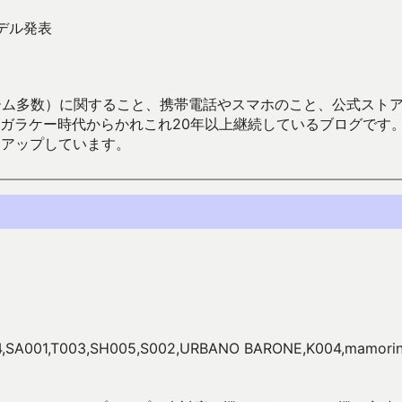
モデル発表
数）に関すること、携帯電話やスマホのこと、公式ストア（Google
からかれこれ20年以上継続しているブログです。Android（java
々アップしています。
4,SA001,T003,SH005,S002,URBANO BARONE,K004,mamor