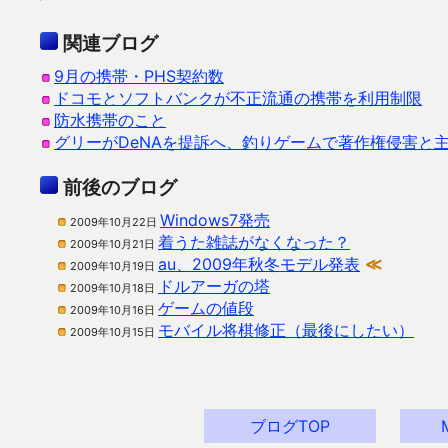
関連ブログ
9月の携帯・PHS契約数
ドコモとソフトバンクが不正流通の携帯を利用制限
防水携帯のこと
グリーがDeNAを提訴へ、釣りゲームで著作権侵害と
前後のブログ
Windows7発売
2009年10月22日
着うた雑誌がなくなった？
2009年10月21日
au、2009年秋冬モデル発表
≪
2009年10月19日
ドルアーガの塔
2009年10月18日
ゲームの値段
2009年10月16日
モバイル将棋修正（最後にしたい）
2009年10月15日
ブログTOP