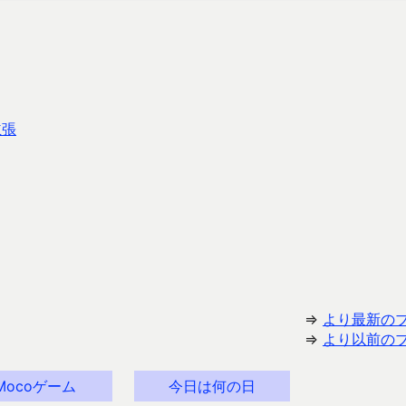
主張
⇒
より最新の
⇒
より以前の
Mocoゲーム
今日は何の日