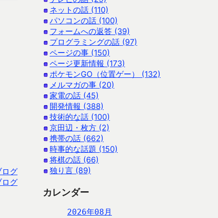
ネットの話 (110)
パソコンの話 (100)
フォームへの返答 (39)
プログラミングの話 (97)
ページの事 (150)
ページ更新情報 (173)
ポケモンGO（位置ゲー） (132)
メルマガの事 (20)
家電の話 (45)
開発情報 (388)
技術的な話 (100)
京田辺・枚方 (2)
携帯の話 (662)
時事的な話題 (150)
将棋の話 (66)
独り言 (89)
ブログ
ブログ
カレンダー
2026年08月