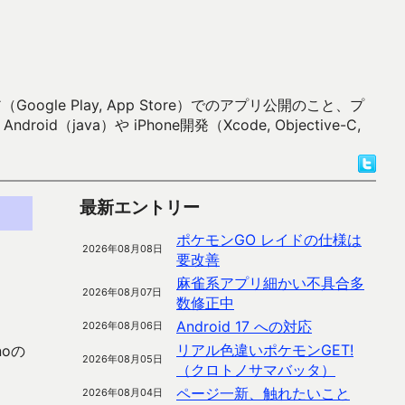
 Play, App Store）でのアプリ公開のこと、プ
）や iPhone開発（Xcode, Objective-C,
最新エントリー
ポケモンGO レイドの仕様は
2026年08月08日
要改善
麻雀系アプリ細かい不具合多
2026年08月07日
数修正中
Android 17 への対応
2026年08月06日
リアル色違いポケモンGET!
inoの
2026年08月05日
（クロトノサマバッタ）
ページ一新、触れたいこと
2026年08月04日