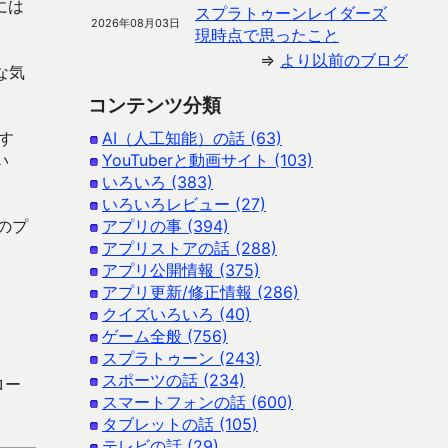
には
スプラトゥーンレイダーズ
2026年08月03日
現時点で思ったこと
⇒
より以前のブログ
な気
コンテンツ分類
す
AI（人工知能）の話 (63)
い
YouTuberと動画サイト (103)
いろいろ (383)
いろいろレビュー (27)
のプ
アプリの事 (394)
アプリストアの話 (288)
アプリ公開情報 (375)
アプリ更新/修正情報 (286)
クイズいろいろ (40)
ゲーム全般 (756)
スプラトゥーン (243)
スポーツの話 (234)
ロー
スマートフォンの話 (600)
タブレットの話 (105)
テレビの話 (29)