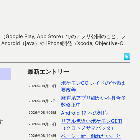
 Play, App Store）でのアプリ公開のこと、プ
）や iPhone開発（Xcode, Objective-C,
最新エントリー
ポケモンGO レイドの仕様は
2026年08月08日
要改善
麻雀系アプリ細かい不具合多
2026年08月07日
数修正中
Android 17 への対応
2026年08月06日
リアル色違いポケモンGET!
す
2026年08月05日
（クロトノサマバッタ）
ページ一新、触れたいこと
2026年08月04日