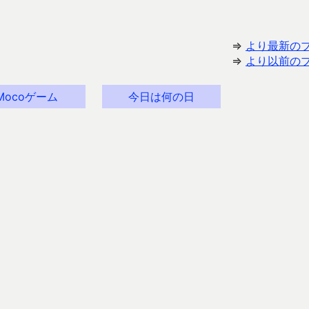
⇒
より最新の
⇒
より以前の
Mocoゲーム
今日は何の日