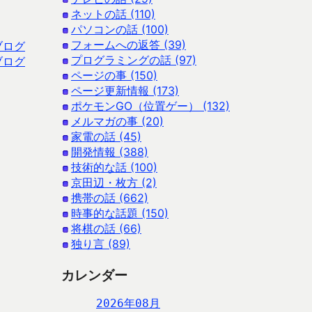
ネットの話 (110)
パソコンの話 (100)
フォームへの返答 (39)
ブログ
プログラミングの話 (97)
ブログ
ページの事 (150)
ページ更新情報 (173)
ポケモンGO（位置ゲー） (132)
メルマガの事 (20)
家電の話 (45)
開発情報 (388)
技術的な話 (100)
京田辺・枚方 (2)
携帯の話 (662)
時事的な話題 (150)
将棋の話 (66)
独り言 (89)
カレンダー
2026年08月