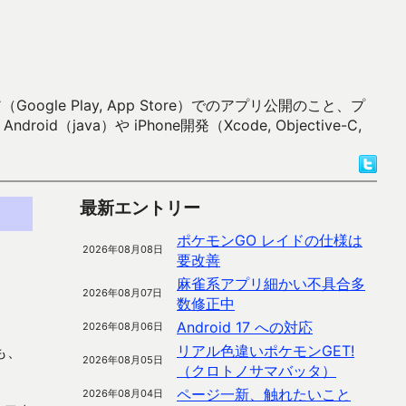
 Play, App Store）でのアプリ公開のこと、プ
）や iPhone開発（Xcode, Objective-C,
最新エントリー
ポケモンGO レイドの仕様は
2026年08月08日
要改善
麻雀系アプリ細かい不具合多
2026年08月07日
数修正中
Android 17 への対応
2026年08月06日
リアル色違いポケモンGET!
も、
2026年08月05日
（クロトノサマバッタ）
ページ一新、触れたいこと
2026年08月04日