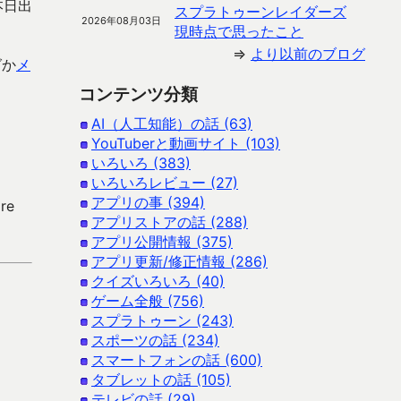
本日出
スプラトゥーンレイダーズ
2026年08月03日
現時点で思ったこと
⇒
より以前のブログ
グか
メ
コンテンツ分類
AI（人工知能）の話 (63)
YouTuberと動画サイト (103)
いろいろ (383)
いろいろレビュー (27)
アプリの事 (394)
re
アプリストアの話 (288)
アプリ公開情報 (375)
アプリ更新/修正情報 (286)
クイズいろいろ (40)
ゲーム全般 (756)
スプラトゥーン (243)
スポーツの話 (234)
スマートフォンの話 (600)
タブレットの話 (105)
テレビの話 (29)