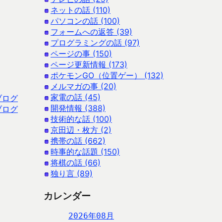
ネットの話 (110)
パソコンの話 (100)
フォームへの返答 (39)
プログラミングの話 (97)
ページの事 (150)
ページ更新情報 (173)
ポケモンGO（位置ゲー） (132)
メルマガの事 (20)
家電の話 (45)
ブログ
開発情報 (388)
ブログ
技術的な話 (100)
京田辺・枚方 (2)
携帯の話 (662)
時事的な話題 (150)
将棋の話 (66)
独り言 (89)
カレンダー
2026年08月