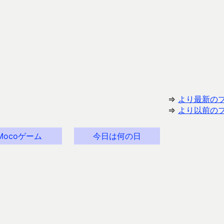
⇒
より最新の
⇒
より以前の
Mocoゲーム
今日は何の日