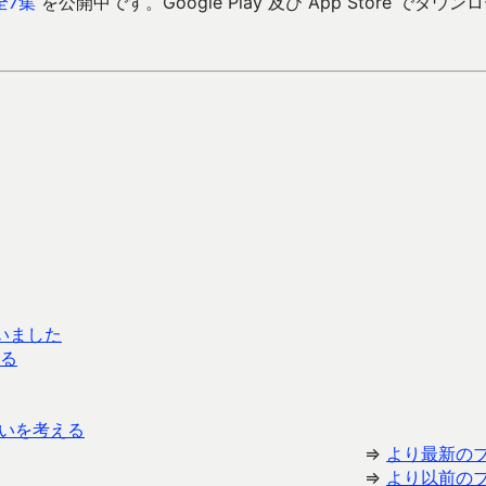
全7集
を公開中です。Google Play 及び App Store でダウン
いました
る
いを考える
⇒
より最新の
⇒
より以前の