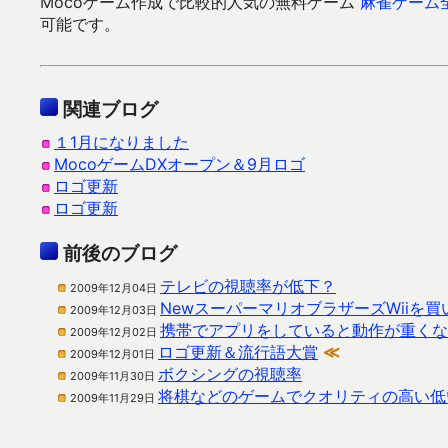
Mocoゲーム作成で比較的人気の無料ゲーム
麻雀ゲーム
可能です。
関連ブログ
１1月になりました
MocoゲームDXオープン＆9月ロゴ
ロゴ更新
ロゴ更新
前後のブログ
テレビの視聴率が低下？
2009年12月04日
NewスーパーマリオブラザーズWiiを買
2009年12月03日
携帯でアプリをしていると動作が重くな
2009年12月02日
ロゴ更新＆流行語大賞
≪
2009年12月01日
ボクシングの視聴率
2009年11月30日
将棋などのゲームでクオリティの高い低
2009年11月29日