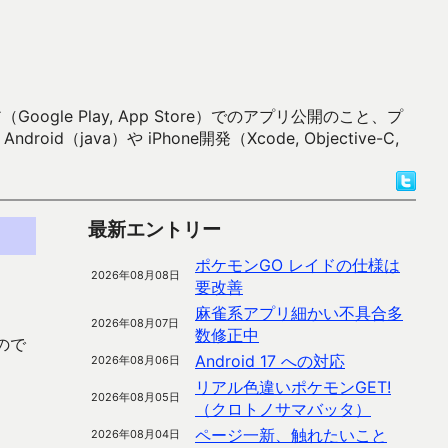
 Play, App Store）でのアプリ公開のこと、プ
）や iPhone開発（Xcode, Objective-C,
最新エントリー
ポケモンGO レイドの仕様は
2026年08月08日
要改善
麻雀系アプリ細かい不具合多
2026年08月07日
数修正中
ので
Android 17 への対応
2026年08月06日
リアル色違いポケモンGET!
2026年08月05日
（クロトノサマバッタ）
ページ一新、触れたいこと
2026年08月04日