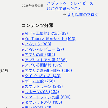
スプラトゥーンレイダーズ
2026年08月03日
現時点で思ったこと
⇒
より以前のブログ
コンテンツ分類
AI（人工知能）の話 (63)
YouTuberと動画サイト (103)
いろいろ (383)
いろいろレビュー (27)
アプリの事 (394)
アプリストアの話 (288)
アプリ公開情報 (375)
史に興
アプリ更新/修正情報 (286)
クイズいろいろ (40)
ゲーム全般 (756)
スプラトゥーン (243)
スポーツの話 (234)
スマートフォンの話 (600)
タブレットの話 (105)
テレビの話 (29)