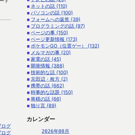
ロード
ネットの話 (110)
パソコンの話 (100)
フォームへの返答 (39)
プログラミングの話 (97)
ページの事 (150)
ページ更新情報 (173)
ポケモンGO（位置ゲー） (132)
メルマガの事 (20)
家電の話 (45)
開発情報 (388)
技術的な話 (100)
京田辺・枚方 (2)
携帯の話 (662)
時事的な話題 (150)
将棋の話 (66)
独り言 (89)
カレンダー
ブログ
2026年08月
ブログ