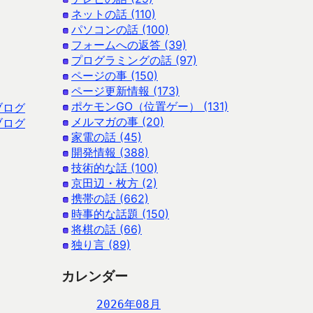
ネットの話 (110)
パソコンの話 (100)
フォームへの返答 (39)
プログラミングの話 (97)
ページの事 (150)
ページ更新情報 (173)
ポケモンGO（位置ゲー） (131)
ブログ
メルマガの事 (20)
ブログ
家電の話 (45)
開発情報 (388)
技術的な話 (100)
京田辺・枚方 (2)
携帯の話 (662)
時事的な話題 (150)
将棋の話 (66)
独り言 (89)
カレンダー
2026年08月