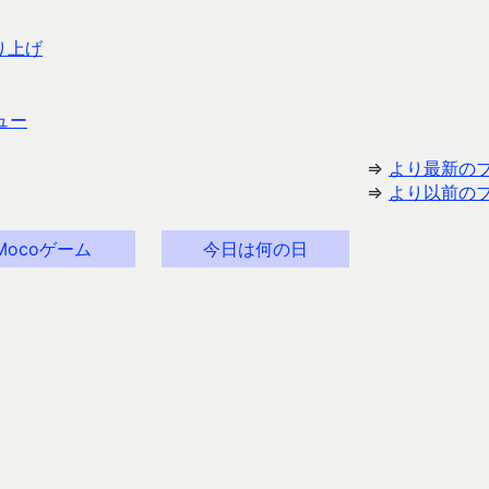
り上げ
ュー
⇒
より最新の
⇒
より以前の
Mocoゲーム
今日は何の日