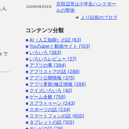
京田辺市は小学生ハンドボー
2026年08月02日
しん
ルの聖地
⇒
より以前のブログ
コンテンツ分類
AI（人工知能）の話 (63)
YouTuberと動画サイト (103)
いろいろ (383)
e で
いろいろレビュー (27)
アプリの事 (394)
アプリストアの話 (288)
アプリ公開情報 (375)
アプリ更新/修正情報 (286)
クイズいろいろ (40)
ゲーム全般 (756)
スプラトゥーン (243)
スポーツの話 (234)
スマートフォンの話 (600)
タブレットの話 (105)
テレビの話 (29)