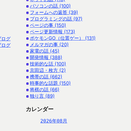
パソコンの話 (100)
フォームへの返答 (39)
プログラミングの話 (97)
ページの事 (150)
ページ更新情報 (173)
ポケモンGO（位置ゲー） (131)
ブログ
メルマガの事 (20)
ブログ
家電の話 (45)
開発情報 (388)
技術的な話 (100)
京田辺・枚方 (2)
携帯の話 (662)
時事的な話題 (150)
将棋の話 (66)
独り言 (89)
カレンダー
2026年08月