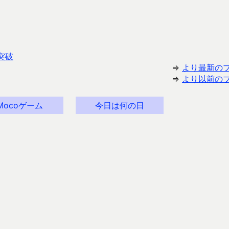
突破
⇒
より最新の
⇒
より以前の
Mocoゲーム
今日は何の日