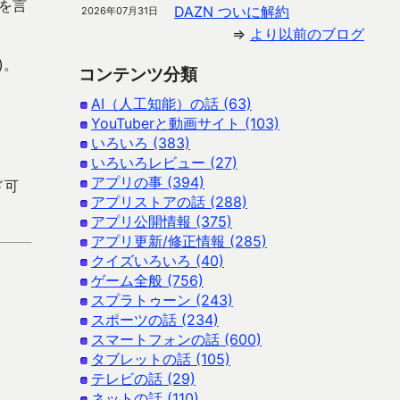
を言
DAZN ついに解約
2026年07月31日
⇒
より以前のブログ
)。
コンテンツ分類
AI（人工知能）の話 (63)
YouTuberと動画サイト (103)
いろいろ (383)
いろいろレビュー (27)
アプリの事 (394)
ド可
アプリストアの話 (288)
アプリ公開情報 (375)
アプリ更新/修正情報 (285)
クイズいろいろ (40)
ゲーム全般 (756)
スプラトゥーン (243)
スポーツの話 (234)
スマートフォンの話 (600)
タブレットの話 (105)
テレビの話 (29)
ネットの話 (110)