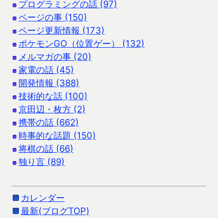
プログラミングの話 (97)
ページの事 (150)
ページ更新情報 (173)
ポケモンGO（位置ゲー） (132)
メルマガの事 (20)
家電の話 (45)
開発情報 (388)
技術的な話 (100)
京田辺・枚方 (2)
携帯の話 (662)
時事的な話題 (150)
将棋の話 (66)
独り言 (89)
カレンダー
最新(ブログTOP)