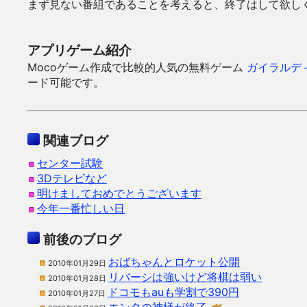
まず見ない番組であることを考えると、終了はして欲し
アプリゲーム紹介
Mocoゲーム作成で比較的人気の無料ゲーム
ガイラルデ
ード可能です。
関連ブログ
センター試験
3Dテレビなど
明けましておめでとうございます
今年一番忙しい日
前後のブログ
おばちゃんとロケット公開
2010年01月29日
リバーシは強いけど将棋は弱い
2010年01月28日
ドコモもauも学割で390円
2010年01月27日