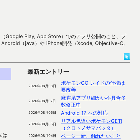
 Play, App Store）でのアプリ公開のこと、プ
）や iPhone開発（Xcode, Objective-C,
最新エントリー
ポケモンGO レイドの仕様は
2026年08月08日
要改善
麻雀系アプリ細かい不具合多
2026年08月07日
数修正中
Android 17 への対応
2026年08月06日
リアル色違いポケモンGET!
2026年08月05日
（クロトノサマバッタ）
私は
ページ一新、触れたいこと
2026年08月04日