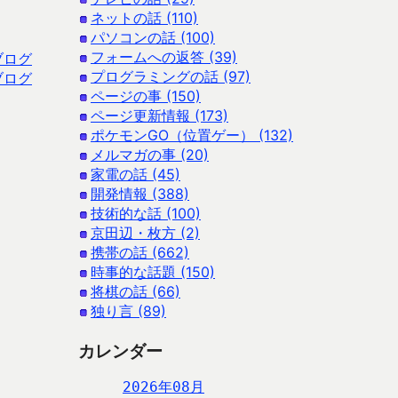
ネットの話 (110)
パソコンの話 (100)
フォームへの返答 (39)
ブログ
プログラミングの話 (97)
ブログ
ページの事 (150)
ページ更新情報 (173)
ポケモンGO（位置ゲー） (132)
メルマガの事 (20)
家電の話 (45)
開発情報 (388)
技術的な話 (100)
京田辺・枚方 (2)
携帯の話 (662)
時事的な話題 (150)
将棋の話 (66)
独り言 (89)
カレンダー
2026年08月