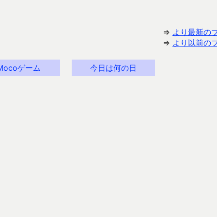
⇒
より最新の
⇒
より以前の
Mocoゲーム
今日は何の日