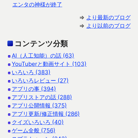
エンタの神様が終了
⇒
より最新のブログ
⇒
より以前のブログ
コンテンツ分類
AI（人工知能）の話 (63)
YouTuberと動画サイト (103)
いろいろ (383)
いろいろレビュー (27)
アプリの事 (394)
アプリストアの話 (288)
アプリ公開情報 (375)
アプリ更新/修正情報 (286)
クイズいろいろ (40)
ゲーム全般 (756)