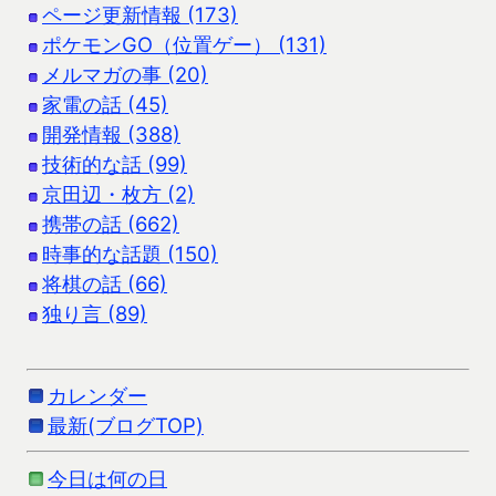
ページ更新情報 (173)
ポケモンGO（位置ゲー） (131)
メルマガの事 (20)
家電の話 (45)
開発情報 (388)
技術的な話 (99)
京田辺・枚方 (2)
携帯の話 (662)
時事的な話題 (150)
将棋の話 (66)
独り言 (89)
カレンダー
最新(ブログTOP)
今日は何の日