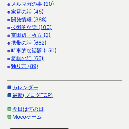
メルマガの事 (20)
家電の話 (45)
開発情報 (388)
技術的な話 (100)
京田辺・枚方 (2)
携帯の話 (662)
時事的な話題 (150)
将棋の話 (66)
独り言 (89)
カレンダー
最新(ブログTOP)
今日は何の日
Mocoゲーム