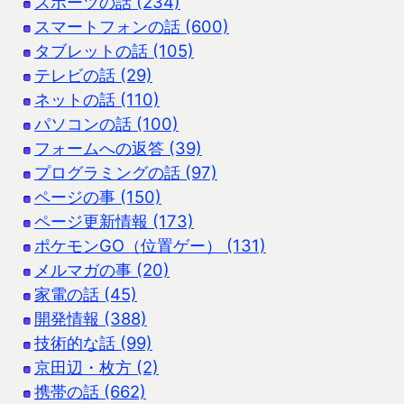
スポーツの話 (234)
スマートフォンの話 (600)
タブレットの話 (105)
テレビの話 (29)
ネットの話 (110)
パソコンの話 (100)
フォームへの返答 (39)
プログラミングの話 (97)
ページの事 (150)
ページ更新情報 (173)
ポケモンGO（位置ゲー） (131)
メルマガの事 (20)
家電の話 (45)
開発情報 (388)
技術的な話 (99)
京田辺・枚方 (2)
携帯の話 (662)