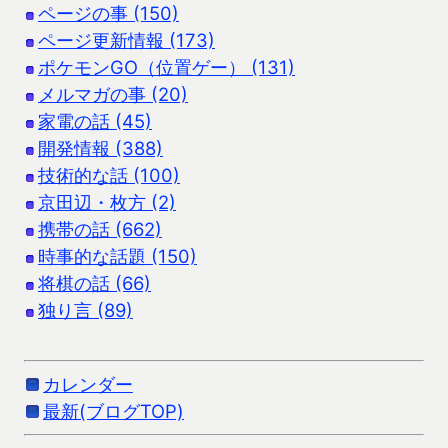
ページの事 (150)
ページ更新情報 (173)
ポケモンGO（位置ゲー） (131)
メルマガの事 (20)
家電の話 (45)
開発情報 (388)
技術的な話 (100)
京田辺・枚方 (2)
携帯の話 (662)
時事的な話題 (150)
将棋の話 (66)
独り言 (89)
カレンダー
最新(ブログTOP)