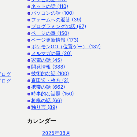
ネットの話 (110)
パソコンの話 (100)
フォームへの返答 (39)
プログラミングの話 (97)
ページの事 (150)
ページ更新情報 (173)
ポケモンGO（位置ゲー） (132)
メルマガの事 (20)
家電の話 (45)
開発情報 (388)
技術的な話 (100)
ブログ
京田辺・枚方 (2)
ブログ
携帯の話 (662)
時事的な話題 (150)
将棋の話 (66)
独り言 (89)
カレンダー
2026年08月