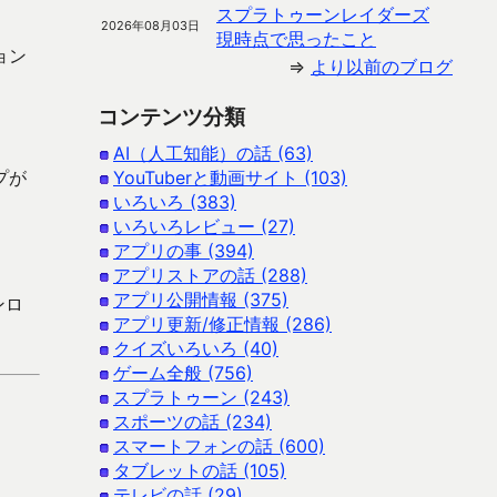
スプラトゥーンレイダーズ
2026年08月03日
現時点で思ったこと
ョン
⇒
より以前のブログ
コンテンツ分類
AI（人工知能）の話 (63)
プが
YouTuberと動画サイト (103)
いろいろ (383)
いろいろレビュー (27)
アプリの事 (394)
アプリストアの話 (288)
アプリ公開情報 (375)
ンロ
アプリ更新/修正情報 (286)
クイズいろいろ (40)
ゲーム全般 (756)
スプラトゥーン (243)
スポーツの話 (234)
スマートフォンの話 (600)
タブレットの話 (105)
テレビの話 (29)