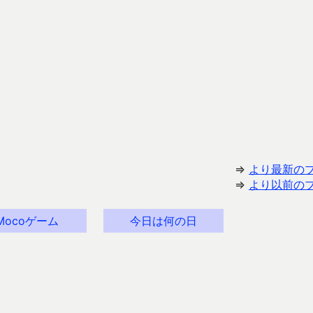
⇒
より最新の
⇒
より以前の
Mocoゲーム
今日は何の日